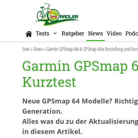
Zum
Inhalt
springen
Home
Tests
Ratgeber
News
Video
Podc
Start
»
News
»
Garmin GPSmap 64x & GPSmap 64sx Vorstellung und Kurz
Garmin GPSmap 6
Kurztest
Neue GPSmap 64 Modelle? Richtig 
Generation.
Alles was du zu der Aktualisierun
in diesem Artikel.