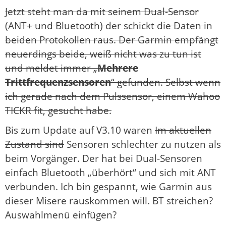
Jetzt steht man da mit seinem Dual-Sensor
(ANT+ und Bluetooth) der schickt die Daten in
beiden Protokollen raus. Der Garmin empfängt
neuerdings beide, weiß nicht was zu tun ist
und meldet immer „
Mehrere
Trittfrequenzsensoren
“ gefunden. Selbst wenn
ich gerade nach dem Pulssensor, einem Wahoo
TICKR fit, gesucht habe.
Bis zum Update auf V3.10 waren
Im aktuellen
Zustand sind
Sensoren schlechter zu nutzen als
beim Vorgänger. Der hat bei Dual-Sensoren
einfach Bluetooth „überhört“ und sich mit ANT
verbunden. Ich bin gespannt, wie Garmin aus
dieser Misere rauskommen will. BT streichen?
Auswahlmenü einfügen?