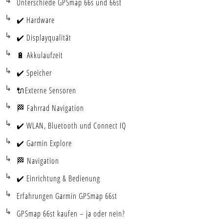
Unterschiede GPSmap 66s und 66st
✔️ Hardware
✔️ Displayqualität
🔋 Akkulaufzeit
✔️ Speicher
🔌Externe Sensoren
🏁 Fahrrad Navigation
✔️ WLAN, Bluetooth und Connect IQ
✔️ Garmin Explore
🏁 Navigation
✔️ Einrichtung & Bedienung
Erfahrungen Garmin GPSmap 66st
GPSmap 66st kaufen – ja oder nein?