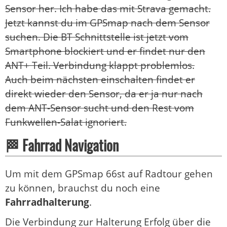
Sensor her. Ich habe das mit Strava gemacht.
Jetzt kannst du im GPSmap nach dem Sensor
suchen. Die BT Schnittstelle ist jetzt vom
Smartphone blockiert und er findet nur den
ANT+ Teil. Verbindung klappt problemlos.
Auch beim nächsten einschalten findet er
direkt wieder den Sensor, da er ja nur nach
dem ANT-Sensor sucht und den Rest vom
Funkwellen-Salat ignoriert.
🏁 Fahrrad Navigation
Um mit dem GPSmap 66st auf Radtour gehen
zu können, brauchst du noch eine
Fahrradhalterung
.
Die Verbindung zur Halterung Erfolg über die