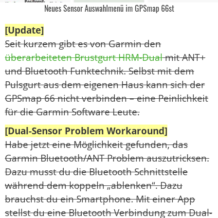
Neues Sensor Auswahlmenü im GPSmap 66st
[Update]
Seit kurzem gibt es von Garmin den
überarbeiteten Brustgurt HRM-Dual
mit ANT+
und Bluetooth Funktechnik. Selbst mit dem
Pulsgurt aus dem eigenen Haus kann sich der
GPSmap 66 nicht verbinden – eine Peinlichkeit
für die Garmin Software Leute.
[Dual-Sensor Problem Workaround]
Habe jetzt eine Möglichkeit gefunden, das
Garmin Bluetooth/ANT Problem auszutricksen.
Dazu musst du die Bluetooth Schnittstelle
während dem koppeln „ablenken“. Dazu
brauchst du ein Smartphone. Mit einer App
stellst du eine Bluetooth Verbindung zum Dual-