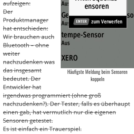
aufzeigen:
Der
Produktmanager
hat entschieden:
Wir brauchen auch
Bluetooth – ohne
weiter
nachzudenken was
das insgesamt
Häufigste Meldung beim Sensoren
bedeutet. Der
koppeln
Entwickler hat
irgendwas programmiert (ohne groß
nachzudenken?). Der Tester, falls es überhaupt
einen gab, hat vermutlich nur die eigenen
Sensoren getestet.
Es ist einfach ein Trauerspiel.