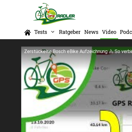
Zum
Inhalt
springen
Home
Tests
Ratgeber
News
Video
Podc
Zerstückelte Bosch eBike Aufzeichnung 🚴 So verb