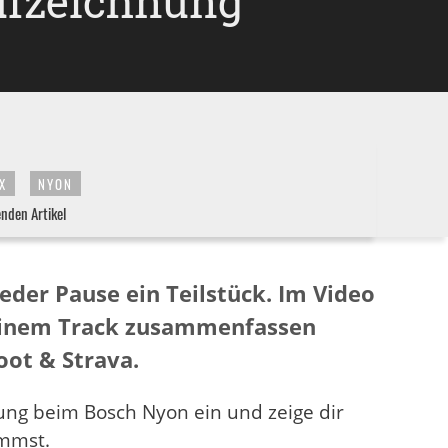
Aufzeichnung
X
NYON
enden Artikel
eder Pause ein Teilstück. Im Video
zu einem Track zusammenfassen
oot & Strava.
ung beim Bosch Nyon ein und zeige dir
mmst.