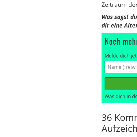
Zeitraum der
Was sagst du
dir eine Alt
Noch mehr
Melde dich jet
Was dich in d
36 Komm
Aufzeic