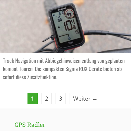
Track Navigation mit Abbiegehinweisen entlang von geplanten
komoot Touren. Die kompakten Sigma ROX Geräte bieten ab
sofort diese Zusatzfunktion.
Seite
Seite
Seite
1
2
3
Weiter
→
GPS Radler