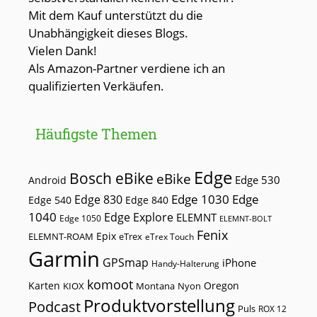
Mit dem Kauf unterstützt du die
Unabhängigkeit dieses Blogs.
Vielen Dank!
Als Amazon-Partner verdiene ich an
qualifizierten Verkäufen.
Häufigste Themen
Edge
Bosch eBike
eBike
Edge 530
Android
Edge 1030
Edge
Edge 830
Edge 540
Edge 840
1040
Edge Explore
ELEMNT
Edge 1050
ELEMNT-BOLT
Fenix
Epix
ELEMNT-ROAM
eTrex
eTrex Touch
Garmin
GPSmap
iPhone
Handy-Halterung
komoot
Karten
Oregon
KIOX
Montana
Nyon
Produktvorstellung
Podcast
Puls
ROX 12