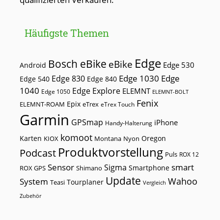
Häufigste Themen
Edge
Bosch eBike
eBike
Edge 530
Android
Edge 1030
Edge
Edge 830
Edge 540
Edge 840
1040
Edge Explore
ELEMNT
Edge 1050
ELEMNT-BOLT
Fenix
Epix
ELEMNT-ROAM
eTrex
eTrex Touch
Garmin
GPSmap
iPhone
Handy-Halterung
komoot
Karten
Oregon
KIOX
Montana
Nyon
Produktvorstellung
Podcast
Puls
ROX 12
Sensor
smart
Sigma
Smartphone
ROX GPS
Shimano
Update
Wahoo
System
Tourplaner
Teasi
Vergleich
Zubehör