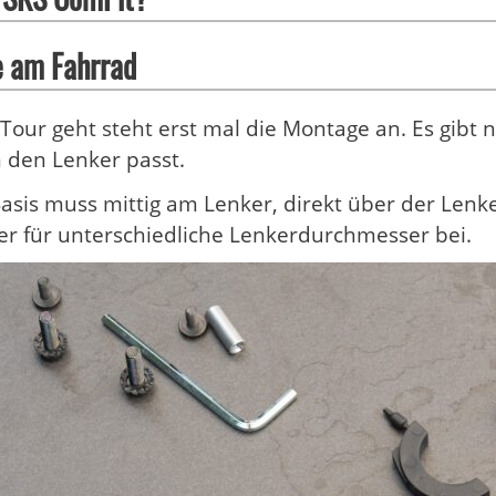
 am Fahrrad
Tour geht steht erst mal die Montage an. Es gibt n
 den Lenker passt.
asis muss mittig am Lenker, direkt über der Le
er für unterschiedliche Lenkerdurchmesser bei.