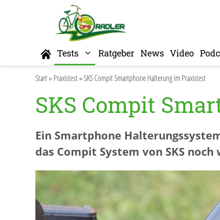
Zum
Inhalt
springen
Home
Tests
Ratgeber
News
Video
Podc
Start
»
Praxistest
»
SKS Compit Smartphone Halterung im Praxistest
SKS Compit Smart
Ein Smartphone Halterungssystem 
das Compit System von SKS noch wi