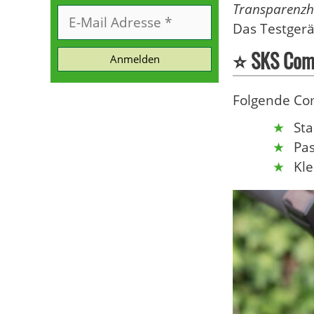
Transparenzh
Das Testgerä
⭐ SKS Comp
Anmelden
Folgende Co
Sta
Pa
Kle