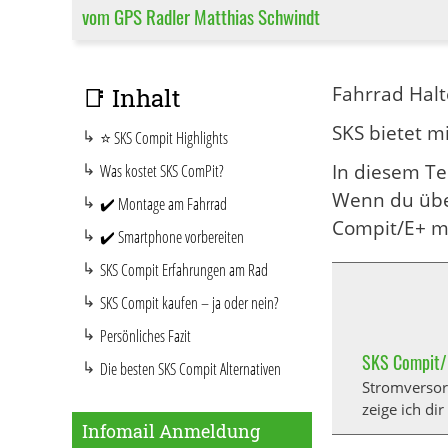
vom GPS Radler Matthias Schwindt
Fahrrad Halt
📑 Inhalt
SKS bietet 
⭐ SKS Compit Highlights
In diesem Te
Was kostet SKS ComPit?
Wenn du über
✔️ Montage am Fahrrad
Compit/E+ m
✔️ Smartphone vorbereiten
SKS Compit Erfahrungen am Rad
SKS Compit kaufen – ja oder nein?
Persönliches Fazit
SKS Compit/E
Die besten SKS Compit Alternativen
Stromversor
zeige ich di
Infomail Anmeldung