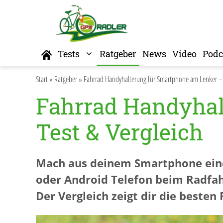
Zum
Inhalt
springen
Home
Tests
Ratgeber
News
Video
Podc
Start
»
Ratgeber
»
Fahrrad Handyhalterung für Smartphone am Lenker – T
Fahrrad Handyhal
Test & Vergleich
Mach aus deinem Smartphone eine
oder Android Telefon beim Radfa
Der Vergleich zeigt dir die beste