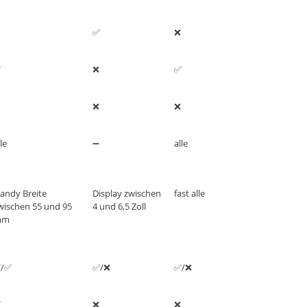
✅
❌
✅
❌
✅
❌
❌
le
➖
alle
andy Breite
Display zwischen
fast alle
wischen 55 und 95
4 und 6,5 Zoll
mm
/✅
✅/❌
✅/❌
✅
❌
❌