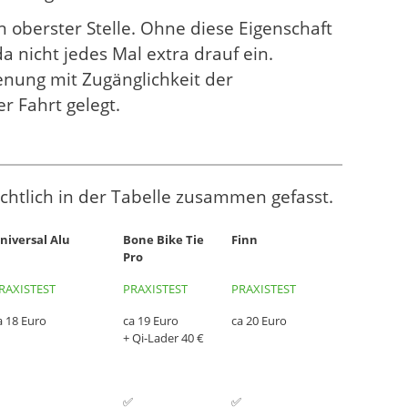
n oberster Stelle. Ohne diese Eigenschaft
 nicht jedes Mal extra drauf ein.
nung mit Zugänglichkeit der
 Fahrt gelegt.
chtlich in der Tabelle zusammen gefasst.
niversal Alu
Bone Bike Tie
Finn
Pro
niversal Alu
Bone Bike Tie
Finn
RAXISTEST
PRAXISTEST
PRAXISTEST
Pro
a 18 Euro
ca 19 Euro
ca 20 Euro
+ Qi-Lader 40 €
✅
✅