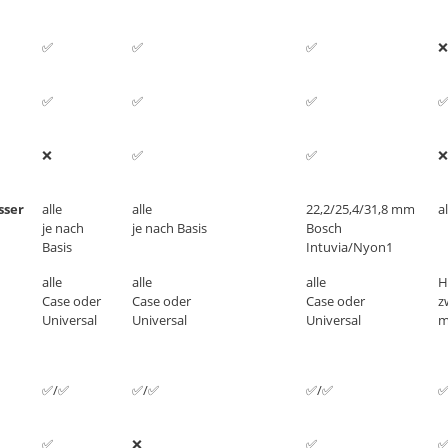
✅
✅
✅
❌
✅
✅
✅
❌
✅
✅
❌
sser
alle
alle
22,2/25,4/31,8 mm
al
je nach
je nach Basis
Bosch
Basis
Intuvia/Nyon1
alle
alle
alle
H
Case oder
Case oder
Case oder
z
Universal
Universal
Universal
✅/✅
✅/✅
✅/✅
✅
✅
❌
✅