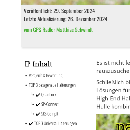
Veröffentlicht: 29. September 2024
Letzte Aktualisierung: 26. Dezember 2024
vom GPS Radler Matthias Schwindt
Es ist nicht
📑 Inhalt
rauszusuchen
Vergleich & Bewertung
Schließlich 
TOP 3 passgenaue Halterungen
Lösungen fü
✔️ QuadLock
High-End Ha
✔️ SP-Connect
Hülle kombin
✔️ SKS Compit
✔️ TOP 3 Universal Halterungen