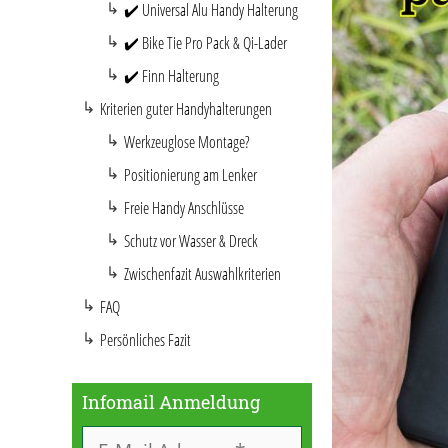
✔️ Universal Alu Handy Halterung
✔️ Bike Tie Pro Pack & Qi-Lader
✔️ Finn Halterung
Kriterien guter Handyhalterungen
Werkzeuglose Montage?
Positionierung am Lenker
Freie Handy Anschlüsse
Schutz vor Wasser & Dreck
Zwischenfazit Auswahlkriterien
FAQ
Persönliches Fazit
Infomail Anmeldung