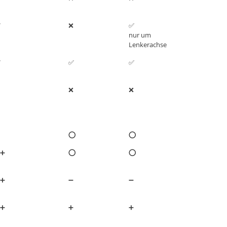
✅
❌
✅
nur um
Lenkerachse
✅
✅
✅
❌
❌
⭕
⭕
➕
⭕
⭕
➕
➖
➖
➕
➕
➕