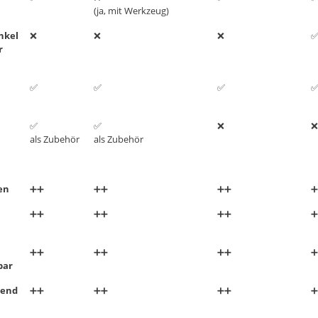
(ja, mit Werkzeug)
nkel
❌
❌
❌
r
✅
✅
✅
✅
✅
❌
❌
als Zubehör
als Zubehör
en
➕➕
➕➕
➕➕
➕
➕➕
➕➕
➕➕
➕
➕➕
➕➕
➕➕
➕
bar
rend
➕➕
➕➕
➕➕
➕