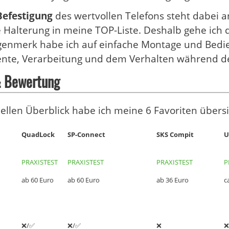
Befestigung
des wertvollen Telefons steht dabei a
Halterung in meine TOP-Liste. Deshalb gehe ich da
enmerk habe ich auf einfache Montage und Bedie
te, Verarbeitung und dem Verhalten während der
& Bewertung
ellen Überblick habe ich meine 6 Favoriten übersi
QuadLock
SP-Connect
SKS Compit
U
QuadLock
SP-Connect
SKS Compit
U
PRAXISTEST
PRAXISTEST
PRAXISTEST
P
ab 60 Euro
ab 60 Euro
ab 36 Euro
c
❌/✅
❌/✅
❌
❌