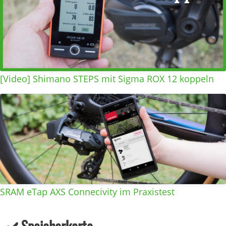
[Video] Shimano STEPS mit Sigma ROX 12 koppeln
SRAM eTap AXS Connecivity im Praxistest