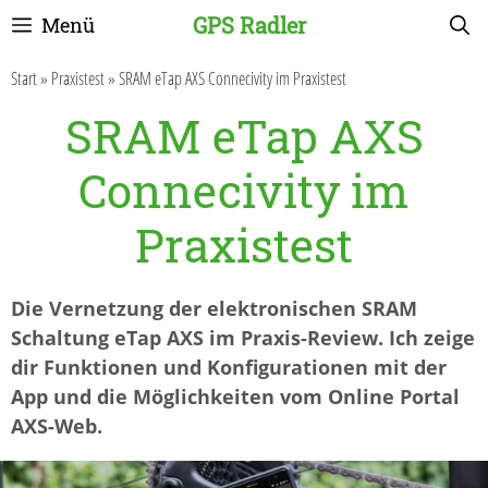
Zum
GPS Radler
Menü
Inhalt
springen
Start
»
Praxistest
»
SRAM eTap AXS Connecivity im Praxistest
SRAM eTap AXS
Connecivity im
Praxistest
Die Vernetzung der elektronischen SRAM
Schaltung eTap AXS im Praxis-Review. Ich zeige
dir Funktionen und Konfigurationen mit der
App und die Möglichkeiten vom Online Portal
AXS-Web.