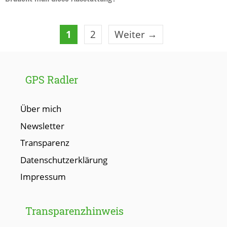
Seite
Seite
1
2
Weiter
→
GPS Radler
Über mich
Newsletter
Transparenz
Datenschutzerklärung
Impressum
Transparenzhinweis