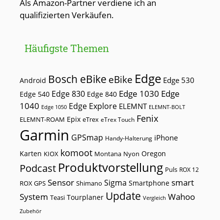
Als Amazon-Partner verdiene ich an
qualifizierten Verkäufen.
Häufigste Themen
Edge
Bosch eBike
eBike
Edge 530
Android
Edge 1030
Edge
Edge 830
Edge 540
Edge 840
1040
Edge Explore
ELEMNT
Edge 1050
ELEMNT-BOLT
Fenix
Epix
ELEMNT-ROAM
eTrex
eTrex Touch
Garmin
GPSmap
iPhone
Handy-Halterung
komoot
Karten
Oregon
KIOX
Montana
Nyon
Produktvorstellung
Podcast
Puls
ROX 12
Sensor
smart
Sigma
Smartphone
ROX GPS
Shimano
Update
Wahoo
System
Tourplaner
Teasi
Vergleich
Zubehör