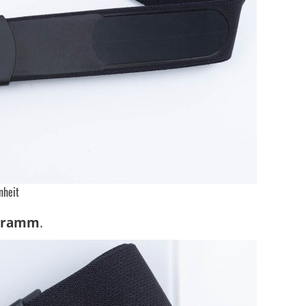
nheit
Gramm
.