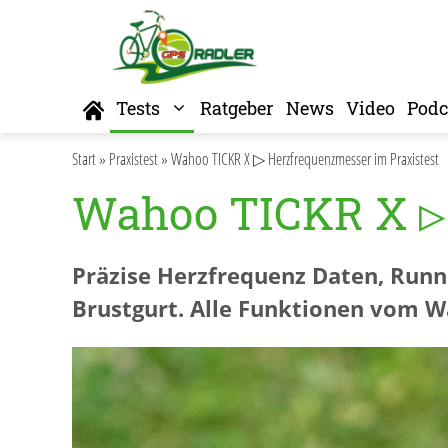
Zum
Inhalt
springen
Home
Tests
Ratgeber
News
Video
Podc
Start
»
Praxistest
»
Wahoo TICKR X ▷ Herzfrequenzmesser im Praxistest
Wahoo TICKR X ▷ 
Präzise Herzfrequenz Daten, Run
Brustgurt. Alle Funktionen vom W