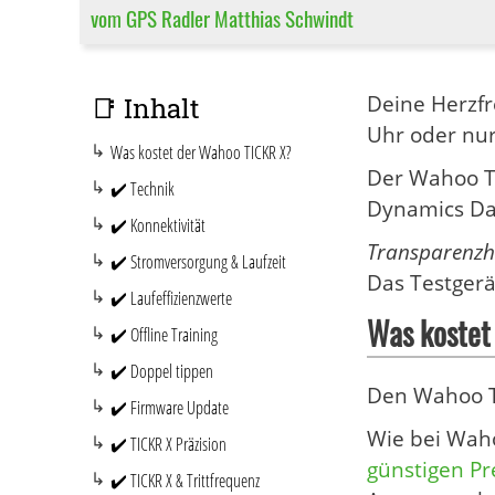
vom GPS Radler Matthias Schwindt
Deine Herzfr
📑 Inhalt
Uhr oder nur
Was kostet der Wahoo TICKR X?
Der Wahoo TI
✔️ Technik
Dynamics Dat
✔️ Konnektivität
Transparenzh
✔️ Stromversorgung & Laufzeit
Das Testgerä
✔️ Laufeffizienzwerte
Was kostet
✔️ Offline Training
✔️ Doppel tippen
Den Wahoo TI
✔️ Firmware Update
Wie bei Waho
✔️ TICKR X Präzision
günstigen Pr
✔️ TICKR X & Trittfrequenz