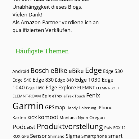
Unabhängigkeit dieses Blogs.
Vielen Dank!
Als Amazon-Partner verdiene ich an
qualifizierten Verkäufen.
Häufigste Themen
Edge
Bosch eBike
eBike
Edge 530
Android
Edge 1030
Edge
Edge 830
Edge 540
Edge 840
1040
Edge Explore
ELEMNT
Edge 1050
ELEMNT-BOLT
Fenix
Epix
ELEMNT-ROAM
eTrex
eTrex Touch
Garmin
GPSmap
iPhone
Handy-Halterung
komoot
Karten
Oregon
KIOX
Montana
Nyon
Produktvorstellung
Podcast
Puls
ROX 12
Sensor
smart
Sigma
Smartphone
ROX GPS
Shimano