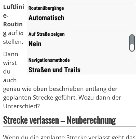
Luftlini
e-
Routin
g
auf
Ja
stellen.
Dann
wirst
du
auch
genau wie oben beschrieben entlang der
geplanten Strecke geführt. Wozu dann der
Unterschied?
Strecke verlassen – Neuberechnung
Wenn du die geplante Strecke verlässt geht das