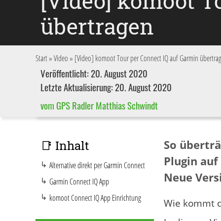
[Video] komoot T
übertragen
Start
»
Video
»
[Video] komoot Tour per Connect IQ auf Garmin übertra
Veröffentlicht: 20. August 2020
Letzte Aktualisierung: 20. August 2020
vom GPS Radler Matthias Schwindt
So übertr
📑 Inhalt
Plugin auf
Alternative direkt per Garmin Connect
Neue Vers
Garmin Connect IQ App
komoot Connect IQ App Einrichtung
Wie kommt d