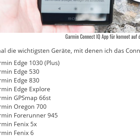
Garmin Connect IQ App für komoot auf 
al die wichtigsten Geräte, mit denen ich das Conn
rmin Edge 1030 (Plus)
rmin Edge 530
rmin Edge 830
rmin Edge Explore
rmin GPSmap 66st
rmin Oregon 700
rmin Forerunner 945
rmin Fenix 5x
rmin Fenix 6