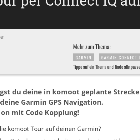
our per Connect IQ au
gen
Mehr zum Thema:
GARMIN
GARMIN CONNECT 
Tippe auf ein Thema und finde alle pass
ägst du deine in komoot geplante Streck
 deine Garmin GPS Navigation.
ion mit Code Kopplung!
ie komoot Tour auf deinen Garmin?