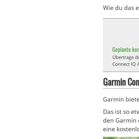
Wie du das e
Geplante kom
Übertrage d
Connect IQ 
Garmin Con
Garmin biete
Das ist so e
den Garmin d
eine kostenl