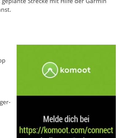
t geplante Strecke mit Hilfe der Garmin
nst.
pp
ger-