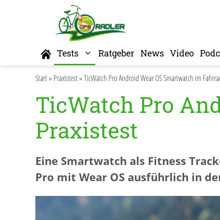
Zum
Inhalt
springen
Home
Tests
Ratgeber
News
Video
Podc
Start
»
Praxistest
»
TicWatch Pro Android Wear OS Smartwatch im Fahrrad
TicWatch Pro And
Praxistest
Eine Smartwatch als Fitness Track
Pro mit Wear OS ausführlich in der