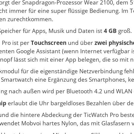
orgt der Snapdragon-Prozessor Wear 2100, dem 51
icht immer für eine super flüssige Bedienung. Im 
en zurechtkommen.
Speicher für Apps, Musik und Daten ist
4 GB
groß.
 Pro ist per
Touchscreen
und über
zwei physisch
enten Google Assistant (wenn Internet verfügbar is
nopf lässt sich mit einer App belegen, die so mit 
kmodul für die eigenständige Netzverbindung fehlt
e Smartwatch eine Ergänzung des Smartphones, kei
ng nach außen wird per Bluetooth 4.2 und WLAN (2
ip
erlaubt die Uhr bargeldloses Bezahlen über de
und die hintere Abdeckung der TicWatch Pro beste
endet Mobvoi hartes Nylon, das mit Glasfasern ve