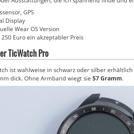
der Ausstattungen, die ich spannend finde und e
ssensor, GPS
l Display
uelle Wear OS Version
 250 Euro ein akzeptabler Preis
er TicWatch Pro
ch ist wahlweise in schwarz oder silber erhältl
 mm dick. Ohne Armband wiegt sie
57 Gramm
.