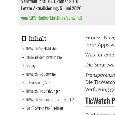
Veröffentlicht: 16. Oktober 2018
Letzte Aktualisierung: 5. Juni 2026
vom GPS Radler Matthias Schwindt
Fitness, Nav
📑 Inhalt
Ihrer Apps ve
TicWatch Pro Highlights
Was für eine
Hardware der TicWatch Pro
Die Smartwat
Display
TicWatch Pro Software
Transparenzh
Die TicWatch
Pulsmessung, GPS
Verfügung ges
TicWatch Pro Erfahrungen
TicWatch Pr
TicWatch Pro kaufen – ja oder nein?
Fazit TicWatch Pro Praxistest