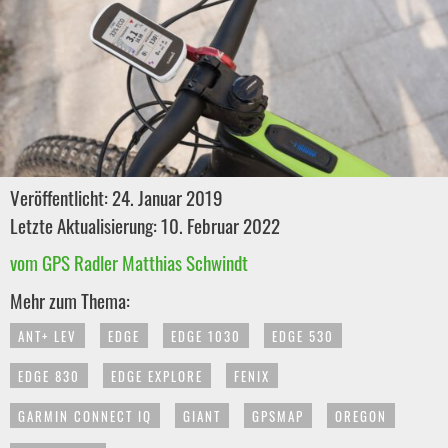
Veröffentlicht: 24. Januar 2019
Letzte Aktualisierung: 10. Februar 2022
vom GPS Radler Matthias Schwindt
Mehr zum Thema:
ANT+ LEV
EDGE
EDGE 1030
EDGE 530
EDGE 830
EDGE EXPLORE
FENIX
GARMIN CONNECT IQ
GIANT
GPSMAP
OREGON