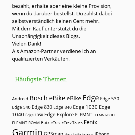
bezahlt, erhalte aber eine kleine Provision,
wenn du darüber bestellst. Du zahlst dabei
selbstverständlich keinen Cent mehr.
Mit dem Kauf unterstützt du die
Unabhängigkeit dieses Blogs.
Vielen Dank!
Als Amazon-Partner verdiene ich an
qualifizierten Verkäufen.
Häufigste Themen
Edge
Bosch eBike
eBike
Edge 530
Android
Edge 1030
Edge
Edge 830
Edge 540
Edge 840
1040
Edge Explore
ELEMNT
Edge 1050
ELEMNT-BOLT
Fenix
Epix
ELEMNT-ROAM
eTrex
eTrex Touch
Garmin
GPSmap
iPhone
Handy-Halterung