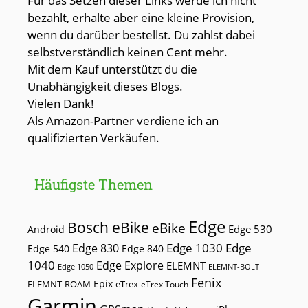
Für das Setzen dieser Links werde ich nicht
bezahlt, erhalte aber eine kleine Provision,
wenn du darüber bestellst. Du zahlst dabei
selbstverständlich keinen Cent mehr.
Mit dem Kauf unterstützt du die
Unabhängigkeit dieses Blogs.
Vielen Dank!
Als Amazon-Partner verdiene ich an
qualifizierten Verkäufen.
Häufigste Themen
Edge
Bosch eBike
eBike
Edge 530
Android
Edge 1030
Edge
Edge 830
Edge 540
Edge 840
1040
Edge Explore
ELEMNT
Edge 1050
ELEMNT-BOLT
Fenix
Epix
ELEMNT-ROAM
eTrex
eTrex Touch
Garmin