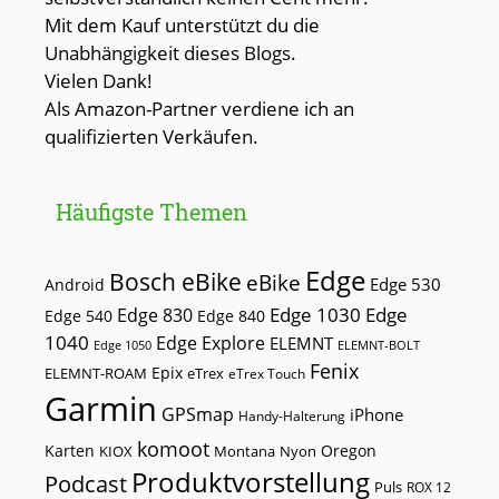
Mit dem Kauf unterstützt du die
Unabhängigkeit dieses Blogs.
Vielen Dank!
Als Amazon-Partner verdiene ich an
qualifizierten Verkäufen.
Häufigste Themen
Edge
Bosch eBike
eBike
Edge 530
Android
Edge 1030
Edge
Edge 830
Edge 540
Edge 840
1040
Edge Explore
ELEMNT
Edge 1050
ELEMNT-BOLT
Fenix
Epix
ELEMNT-ROAM
eTrex
eTrex Touch
Garmin
GPSmap
iPhone
Handy-Halterung
komoot
Karten
Oregon
KIOX
Montana
Nyon
Produktvorstellung
Podcast
Puls
ROX 12