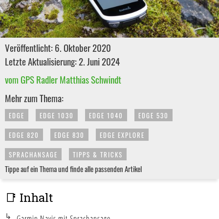
Veröffentlicht: 6. Oktober 2020
Letzte Aktualisierung: 2. Juni 2024
vom GPS Radler Matthias Schwindt
Mehr zum Thema:
EDGE
EDGE 1030
EDGE 1040
EDGE 530
EDGE 820
EDGE 830
EDGE EXPLORE
SPRACHANSAGE
TIPPS & TRICKS
Tippe auf ein Thema und finde alle passenden Artikel
📑 Inhalt
Garmin Navis mit Sprachansage