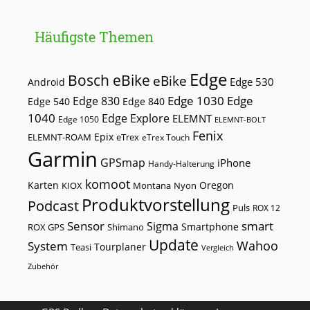
Häufigste Themen
Edge
Bosch eBike
eBike
Edge 530
Android
Edge 1030
Edge
Edge 830
Edge 540
Edge 840
1040
Edge Explore
ELEMNT
Edge 1050
ELEMNT-BOLT
Fenix
Epix
ELEMNT-ROAM
eTrex
eTrex Touch
Garmin
GPSmap
iPhone
Handy-Halterung
komoot
Karten
Oregon
KIOX
Montana
Nyon
Produktvorstellung
Podcast
Puls
ROX 12
Sensor
smart
Sigma
Smartphone
ROX GPS
Shimano
Update
Wahoo
System
Tourplaner
Teasi
Vergleich
Zubehör