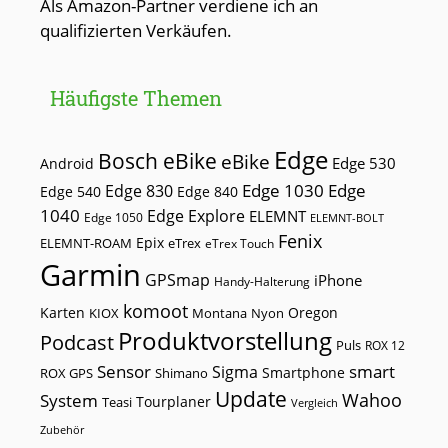
Als Amazon-Partner verdiene ich an
qualifizierten Verkäufen.
Häufigste Themen
Edge
Bosch eBike
eBike
Edge 530
Android
Edge 1030
Edge
Edge 830
Edge 540
Edge 840
1040
Edge Explore
ELEMNT
Edge 1050
ELEMNT-BOLT
Fenix
Epix
ELEMNT-ROAM
eTrex
eTrex Touch
Garmin
GPSmap
iPhone
Handy-Halterung
komoot
Karten
Oregon
KIOX
Montana
Nyon
Produktvorstellung
Podcast
Puls
ROX 12
Sensor
smart
Sigma
Smartphone
ROX GPS
Shimano
Update
Wahoo
System
Tourplaner
Teasi
Vergleich
Zubehör