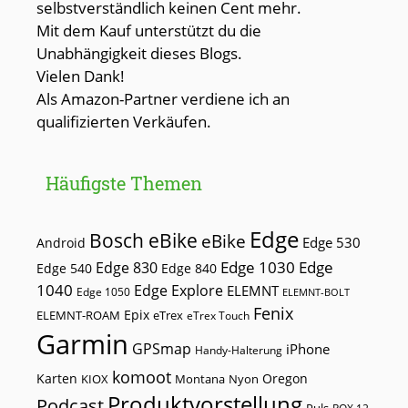
selbstverständlich keinen Cent mehr.
Mit dem Kauf unterstützt du die
Unabhängigkeit dieses Blogs.
Vielen Dank!
Als Amazon-Partner verdiene ich an
qualifizierten Verkäufen.
Häufigste Themen
Edge
Bosch eBike
eBike
Edge 530
Android
Edge 1030
Edge
Edge 830
Edge 540
Edge 840
1040
Edge Explore
ELEMNT
Edge 1050
ELEMNT-BOLT
Fenix
Epix
ELEMNT-ROAM
eTrex
eTrex Touch
Garmin
GPSmap
iPhone
Handy-Halterung
komoot
Karten
Oregon
KIOX
Montana
Nyon
Produktvorstellung
Podcast
Puls
ROX 12