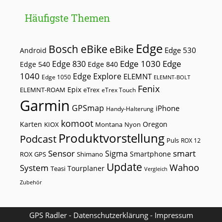
Häufigste Themen
Edge
Bosch eBike
eBike
Edge 530
Android
Edge 1030
Edge
Edge 830
Edge 540
Edge 840
1040
Edge Explore
ELEMNT
Edge 1050
ELEMNT-BOLT
Fenix
Epix
ELEMNT-ROAM
eTrex
eTrex Touch
Garmin
GPSmap
iPhone
Handy-Halterung
komoot
Karten
Oregon
KIOX
Montana
Nyon
Produktvorstellung
Podcast
Puls
ROX 12
Sensor
smart
Sigma
Smartphone
ROX GPS
Shimano
Update
Wahoo
System
Tourplaner
Teasi
Vergleich
Zubehör
GPS Radler -
Datenschutzerklärung
-
Impressum