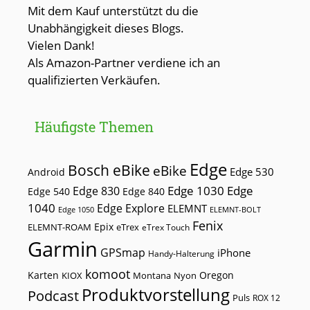
Mit dem Kauf unterstützt du die
Unabhängigkeit dieses Blogs.
Vielen Dank!
Als Amazon-Partner verdiene ich an
qualifizierten Verkäufen.
Häufigste Themen
Edge
Bosch eBike
eBike
Edge 530
Android
Edge 1030
Edge
Edge 830
Edge 540
Edge 840
1040
Edge Explore
ELEMNT
Edge 1050
ELEMNT-BOLT
Fenix
Epix
ELEMNT-ROAM
eTrex
eTrex Touch
Garmin
GPSmap
iPhone
Handy-Halterung
komoot
Karten
Oregon
KIOX
Montana
Nyon
Produktvorstellung
Podcast
Puls
ROX 12