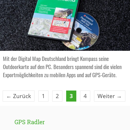
Mit der Digital Map Deutschland bringt Kompass seine
Outdoorkarte auf den PC. Besonders spannend sind die vielen
Exportmöglichkeiten zu mobilen Apps und auf GPS-Geräte.
Seite
Seite
Seite
Seite
←
Zurück
1
2
3
4
Weiter
→
GPS Radler