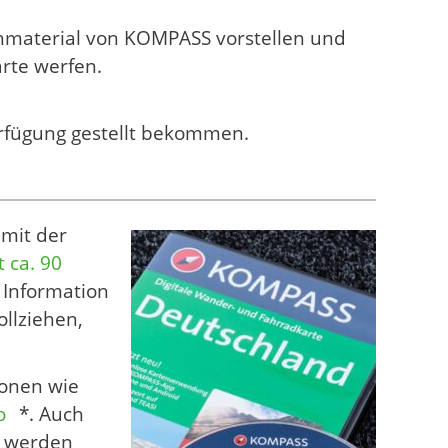
enmaterial von KOMPASS vorstellen und
rte werfen.
erfügung gestellt bekommen.
 mit der
 ca. 90
e Information
llziehen,
ionen wie
o
*. Auch
bt werden