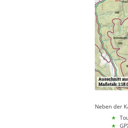
Neben der Ka
To
GP