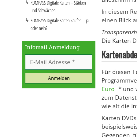
KOMPASS Digitale Karten – Stärken
und Schwächen
In diesem Re
einen Blick 
KOMPASS Digitale Karten kaufen – ja
oder nein?
Transparenzh
Die Karten D
Infomail Anmeldung
Kartenabde
Für diesen T
Anmelden
Programmver
Euro
* und 
zum Datensta
wie alt die I
Karten DVDs 
beispielswei
Gegenden
, 