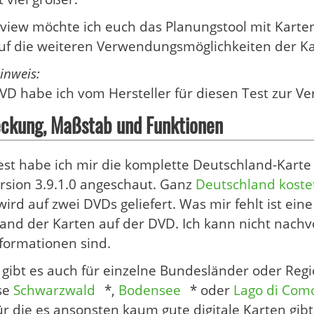
view möchte ich euch das Planungstool mit Kart
auf die weiteren Verwendungsmöglichkeiten der Ka
inweis:
VD habe ich vom Hersteller für diesen Test zur V
ckung, Maßstab und Funktionen
est habe ich mir die komplette Deutschland-Karte
sion 3.9.1.0 angeschaut. Ganz
Deutschland kostet
wird auf zwei DVDs geliefert. Was mir fehlt ist ein
nd der Karten auf der DVD. Ich kann nicht nachvo
nformationen sind.
gibt es auch für einzelne Bundesländer oder Reg
se
Schwarzwald
*,
Bodensee
* oder
Lago di Com
für die es ansonsten kaum gute digitale Karten gi