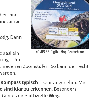
aber eine
 langsamer
nötig. Dann
KOMPASS Digital Map Deutschland
 quasi ein
bringt. Um
chiedenen Zoomstufen. So kann der recht
 werden.
t Kompass typisch
– sehr angenehm. Mir
 sind klar zu erkennen
.
Besonders
 Gibt es eine
offizielle Weg-