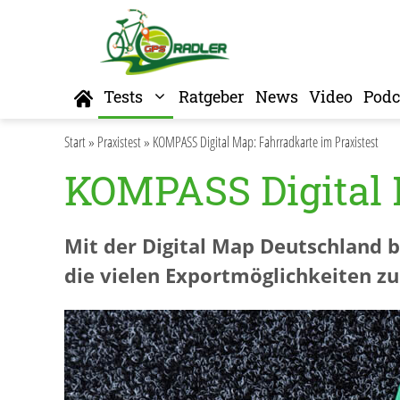
Zum
Inhalt
springen
Home
Tests
Ratgeber
News
Video
Podc
Start
»
Praxistest
»
KOMPASS Digital Map: Fahrradkarte im Praxistest
KOMPASS Digital 
Mit der Digital Map Deutschland 
die vielen Exportmöglichkeiten z