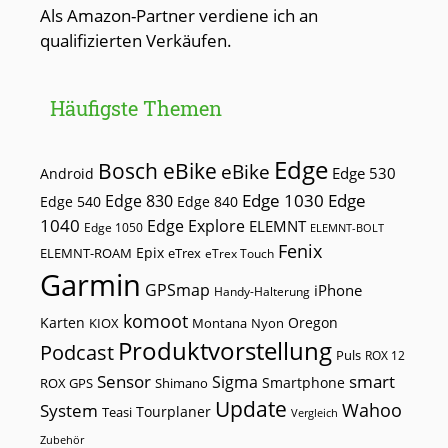
Als Amazon-Partner verdiene ich an
qualifizierten Verkäufen.
Häufigste Themen
Edge
Bosch eBike
eBike
Edge 530
Android
Edge 1030
Edge
Edge 830
Edge 540
Edge 840
1040
Edge Explore
ELEMNT
Edge 1050
ELEMNT-BOLT
Fenix
Epix
ELEMNT-ROAM
eTrex
eTrex Touch
Garmin
GPSmap
iPhone
Handy-Halterung
komoot
Karten
Oregon
KIOX
Montana
Nyon
Produktvorstellung
Podcast
Puls
ROX 12
Sensor
smart
Sigma
Smartphone
ROX GPS
Shimano
Update
Wahoo
System
Tourplaner
Teasi
Vergleich
Zubehör