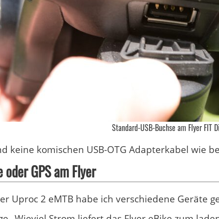
Standard-USB-Buchse am Flyer FIT D
sind keine komischen USB-OTG Adapterkabel wie b
 oder GPS am Flyer
er Uproc 2 eMTB habe ich verschiedene Geräte ge
ge „Wieviel Strom liefert das Flyer eBike zum lad