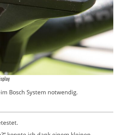
isplay
eim Bosch System notwendig.
testet.
en?“ konnte ich dank einem kleinen