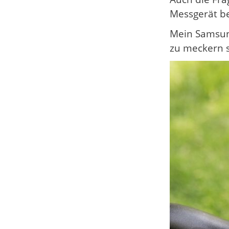
Messgerät b
Mein Samsun
zu meckern s