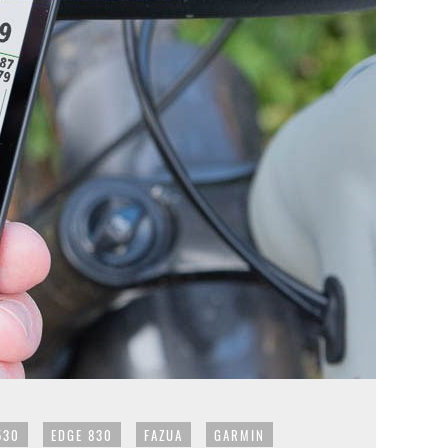
530
EDGE 830
FAZUA
GARMIN