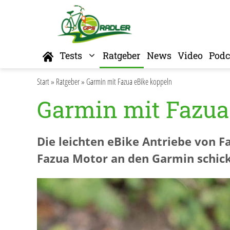
Zum
Inhalt
springen
Home
Tests
Ratgeber
News
Video
Podc
Start
»
Ratgeber
»
Garmin mit Fazua eBike koppeln
Garmin mit Fazua
Die leichten eBike Antriebe von 
Fazua Motor an den Garmin schicke