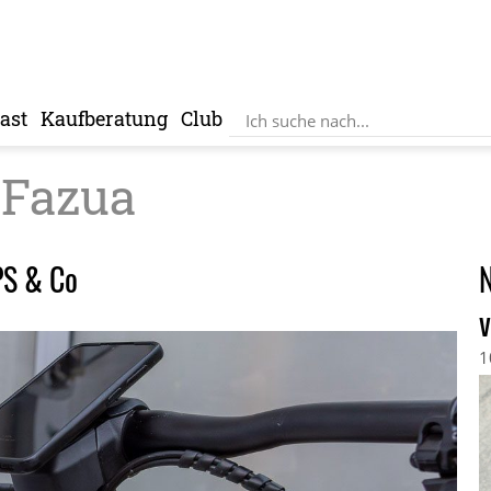
ast
Kaufberatung
Club
Fazua
PS & Co
N
v
1