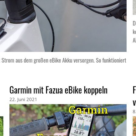
D
k
A
 Strom aus dem großen eBike Akku versorgen. So funktioniert
Garmin mit Fazua eBike koppeln
F
v
22. Juni 2021
8