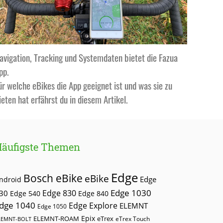
avigation, Tracking und Systemdaten bietet die Fazua
pp.
ür welche eBikes die App geeignet ist und was sie zu
ieten hat erfährst du in diesem Artikel.
Häufigste Themen
Edge
Bosch eBike
eBike
Edge
ndroid
Edge 1030
30
Edge 830
Edge 540
Edge 840
dge 1040
Edge Explore
ELEMNT
Edge 1050
Epix
ELEMNT-ROAM
eTrex
eTrex Touch
LEMNT-BOLT