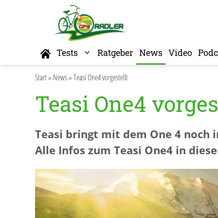
Zum
Inhalt
springen
Home
Tests
Ratgeber
News
Video
Podc
Start
»
News
»
Teasi One4 vorgestellt
Teasi One4 vorges
Teasi bringt mit dem One 4 noch i
Alle Infos zum Teasi One4 in diese