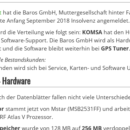
t
hat die Baros GmbH, Muttergesellschaft hinter F
kte Anfang September 2018 Insolvenz angemeldet.
rd die Verteilung wie folgt sein:
KOMSA
hat den Hu
 Software-Support. Die Baros GmbH wird als Har
 und die Software bleibt weiterhin bei
GPS Tuner
lle Bestandskunden:
nden wird sich bei Service, Karten- und Software
4 Hardware
ch der Datenblätter fallen nicht viele Unterschiede
or
stammt jetzt von Mstar (MSB2531FF) und arbei
RF Atlas V Prozessor.
speicher
wurde von 128 MB auf
256 MB
verdoppel