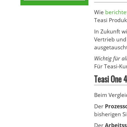
Wie
berichte
Teasi Produ
In Zukunft wi
Vertrieb und
ausgetauscht
Wichtig für a
Für Teasi-Ku
Teasi One 
Beim Verglei
Der
Prozess
bisherigen Si
Der
Arbeits