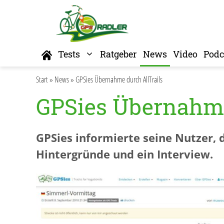
Zum
Inhalt
springen
Home
Tests
Ratgeber
News
Video
Podc
Start
»
News
»
GPSies Übernahme durch AllTrails
GPSies Übernahme
GPSies informierte seine Nutzer, 
Hintergründe und ein Interview.