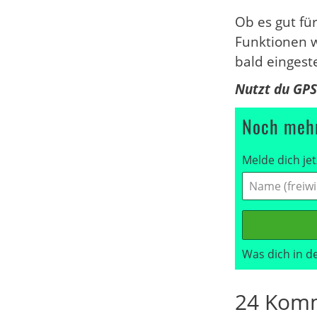
Ob es gut fü
Funktionen w
bald eingest
Nutzt du GPS
Noch mehr
Melde dich jet
Was dich in d
24 Komm