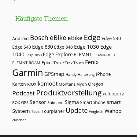
Häufigste Themen
Edge
Bosch eBike
eBike
Edge 530
Android
Edge 1030
Edge
Edge 830
Edge 540
Edge 840
1040
Edge Explore
ELEMNT
Edge 1050
ELEMNT-BOLT
Fenix
Epix
ELEMNT-ROAM
eTrex
eTrex Touch
Garmin
GPSmap
iPhone
Handy-Halterung
komoot
Karten
Oregon
KIOX
Montana
Nyon
Produktvorstellung
Podcast
Puls
ROX 12
Sensor
smart
Sigma
Smartphone
ROX GPS
Shimano
Update
Wahoo
System
Tourplaner
Teasi
Vergleich
Zubehör