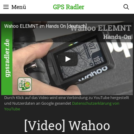
Zum
GPS Radler
Menü
Inhalt
springen
Wahoo ELEMNT im Hands On [deutsch]
Durch Klick auf das Video wird eine Verbindung zu YouTube hergestellt
und Nutzerdaten an Google gesendet
Datenschutzerklärung von
YouTube
[Video] Wahoo