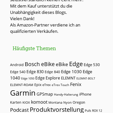
Mit dem Kauf unterstützt du die
Unabhängigkeit dieses Blogs.
Vielen Dank!
Als Amazon-Partner verdiene ich an
qualifizierten Verkäufen.
Häufigste Themen
Edge
Bosch eBike
eBike
Edge 530
Android
Edge 1030
Edge
Edge 830
Edge 540
Edge 840
1040
Edge Explore
ELEMNT
Edge 1050
ELEMNT-BOLT
Fenix
Epix
ELEMNT-ROAM
eTrex
eTrex Touch
Garmin
GPSmap
iPhone
Handy-Halterung
komoot
Karten
Oregon
KIOX
Montana
Nyon
Produktvorstellung
Podcast
Puls
ROX 12