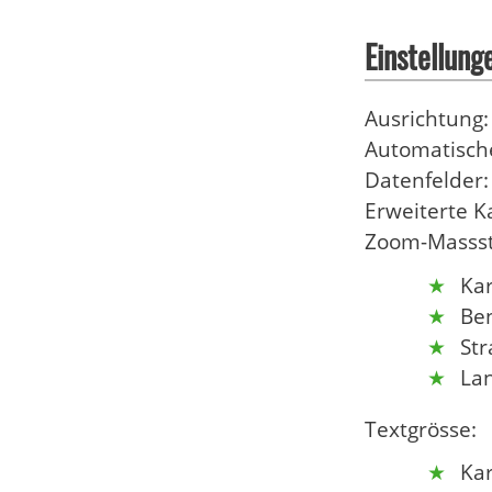
Einstellung
Ausrichtung
Automatisch
Datenfelder:
Erweiterte K
Zoom-Massst
Ka
Be
St
La
Textgrösse:
Ka