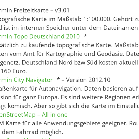
min Freizeitkarte – v3.01
pografische Karte im Maßstab 1:100.000. Gehört 
d ist im internen Speicher unter dem Dateinamen
rmin Topo Deutschland 2010
*
ätzlich zu kaufende topografische Karte. Maßstab
ten vom Amt für Kartographie und Geodäsie. Date
enetz. Deutschland Nord bzw Süd kosten aktuell 
 160 Euro.
min City Navigator
* – Version 2012.10
aßenkarte für Autonavigation. Daten basieren auf
sion für ganz Europa. Es sind weitere Regionen e
ngt komisch. Aber so gibt sich die Karte im Einste
nStreetMap – All in one
 Karte für alle Anwendungsgebiete geeignet. Rout
t dem Fahrrad möglich.