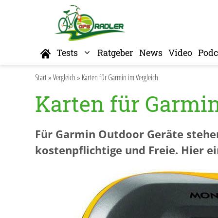
Zum
Inhalt
springen
Home
Tests
Ratgeber
News
Video
Podc
Start
»
Vergleich
»
Karten für Garmin im Vergleich
Karten für Garmin
Für Garmin Outdoor Geräte stehen 
kostenpflichtige und Freie. Hier e