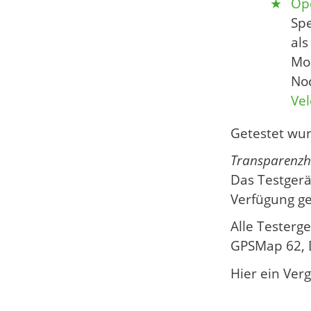
Op
Spe
als
Mo
Noc
Vel
Getestet wu
Transparenzh
Das Testgerä
Verfügung ges
Alle Testerg
GPSMap 62, 
Hier ein Ver