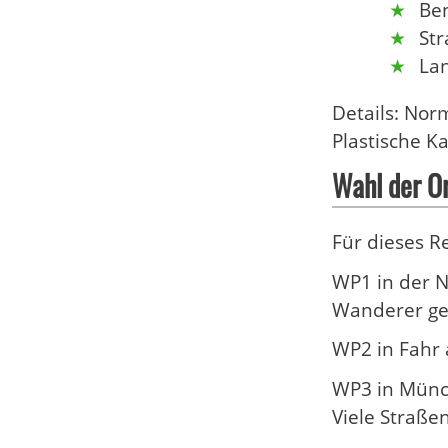
Be
St
La
Details: Nor
Plastische K
Wahl der Or
Für dieses 
WP1 in der N
Wanderer get
WP2 in Fahr 
WP3 in Münch
Viele Straße