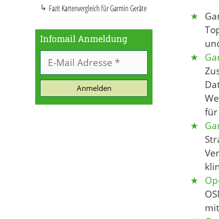
Fazit Kartenvergleich für Garmin Geräte
Gar
To
Infomail Anmeldung
un
Ga
Zus
Da
Anmelden
Weg
für
Gar
Str
Ver
kli
Ope
OSM
mi