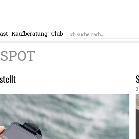
ast
Kaufberatung
Club
SPOT
tellt
S
3