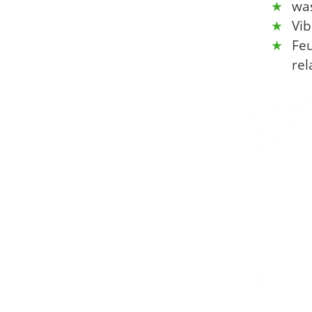
was
Vib
Feu
rel