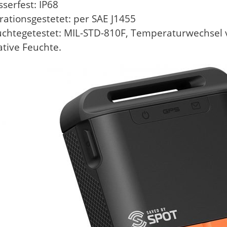
serfest: IP68
rationsgestetet: per SAE J1455
chtegetestet: MIL-STD-810F, Temperaturwechsel v
ative Feuchte.