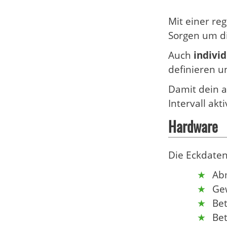
Mit einer r
Sorgen um di
Auch
indivi
definieren 
Damit dein a
Intervall akti
Hardware
Die Eckdate
Abm
Gew
Bet
Be