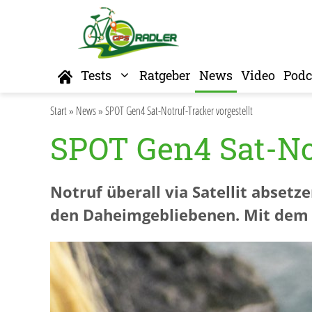
Zum
Inhalt
springen
Home
Tests
Ratgeber
News
Video
Podc
Start
»
News
»
SPOT Gen4 Sat-Notruf-Tracker vorgestellt
SPOT Gen4 Sat-Not
Notruf überall via Satellit absetz
den Daheimgebliebenen. Mit dem S