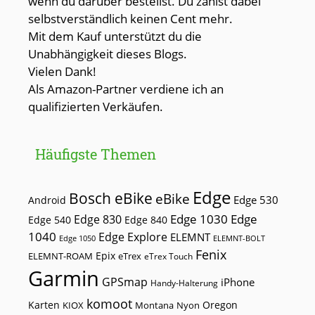
wenn du darüber bestellst. Du zahlst dabei
selbstverständlich keinen Cent mehr.
Mit dem Kauf unterstützt du die
Unabhängigkeit dieses Blogs.
Vielen Dank!
Als Amazon-Partner verdiene ich an
qualifizierten Verkäufen.
Häufigste Themen
Edge
Bosch eBike
eBike
Edge 530
Android
Edge 1030
Edge
Edge 830
Edge 540
Edge 840
1040
Edge Explore
ELEMNT
Edge 1050
ELEMNT-BOLT
Fenix
Epix
ELEMNT-ROAM
eTrex
eTrex Touch
Garmin
GPSmap
iPhone
Handy-Halterung
komoot
Karten
Oregon
KIOX
Montana
Nyon