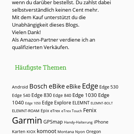
wenn du darüber bestellst. Du zahlst dabei
selbstverständlich keinen Cent mehr.
Mit dem Kauf unterstützt du die
Unabhängigkeit dieses Blogs.
Vielen Dank!
Als Amazon-Partner verdiene ich an
qualifizierten Verkäufen.
Häufigste Themen
Edge
Bosch eBike
eBike
Edge 530
Android
Edge 1030
Edge
Edge 830
Edge 540
Edge 840
1040
Edge Explore
ELEMNT
Edge 1050
ELEMNT-BOLT
Fenix
Epix
ELEMNT-ROAM
eTrex
eTrex Touch
Garmin
GPSmap
iPhone
Handy-Halterung
komoot
Karten
Oregon
KIOX
Montana
Nyon