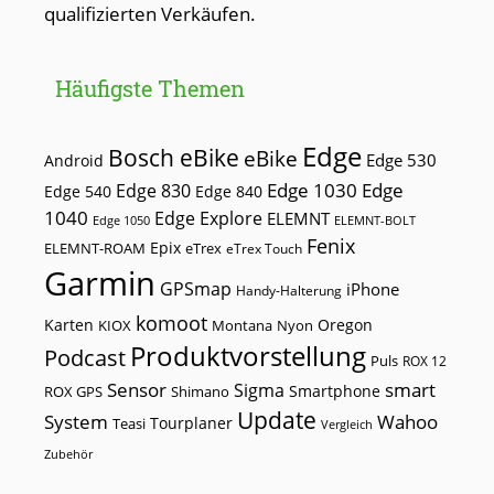
qualifizierten Verkäufen.
Häufigste Themen
Edge
Bosch eBike
eBike
Edge 530
Android
Edge 1030
Edge
Edge 830
Edge 540
Edge 840
1040
Edge Explore
ELEMNT
Edge 1050
ELEMNT-BOLT
Fenix
Epix
ELEMNT-ROAM
eTrex
eTrex Touch
Garmin
GPSmap
iPhone
Handy-Halterung
komoot
Karten
Oregon
KIOX
Montana
Nyon
Produktvorstellung
Podcast
Puls
ROX 12
Sensor
smart
Sigma
Smartphone
ROX GPS
Shimano
Update
Wahoo
System
Tourplaner
Teasi
Vergleich
Zubehör