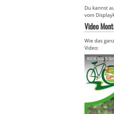
Du kannst a
vom Display
Video Mont
Wie das ganze
Video:
KIOX 300 & Sm