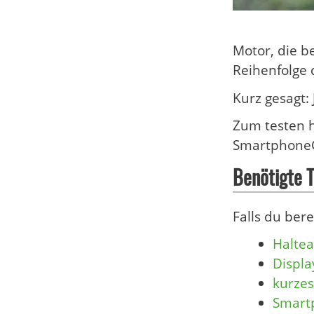
Motor, die b
Reihenfolge 
Kurz gesagt: 
Zum testen h
SmartphoneGr
Benötigte T
Falls du ber
Halte
Displa
kurzes
Smart