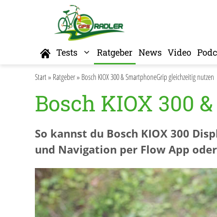
Zum
Inhalt
springen
Home
Tests
Ratgeber
News
Video
Podc
Start
»
Ratgeber
»
Bosch KIOX 300 & SmartphoneGrip gleichzeitig nutzen
Bosch KIOX 300 &
So kannst du Bosch KIOX 300 Disp
und Navigation per Flow App od