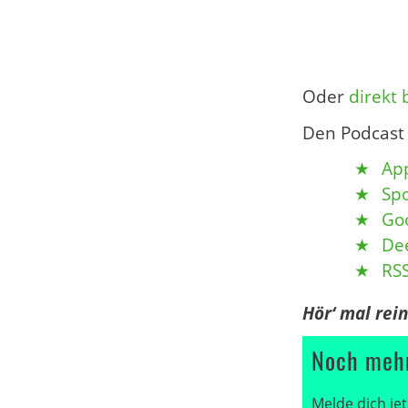
Oder
direkt 
Den Podcast 
App
Spo
Go
De
RS
Hör‘ mal rei
Noch mehr
Melde dich jet