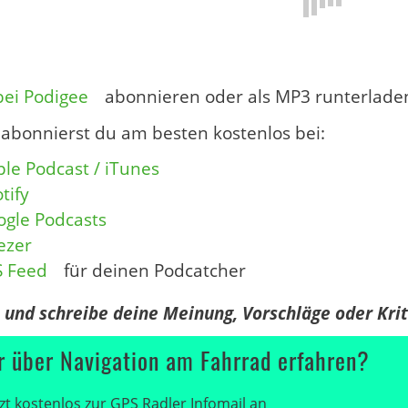
bei Podigee
abonnieren oder als MP3 runterlade
abonnierst du am besten kostenlos bei:
le Podcast / iTunes
tify
ogle Podcasts
ezer
S Feed
für deinen Podcatcher
n und schreibe deine Meinung, Vorschläge oder Kri
 über Navigation am Fahrrad erfahren?
zt kostenlos zur GPS Radler Infomail an