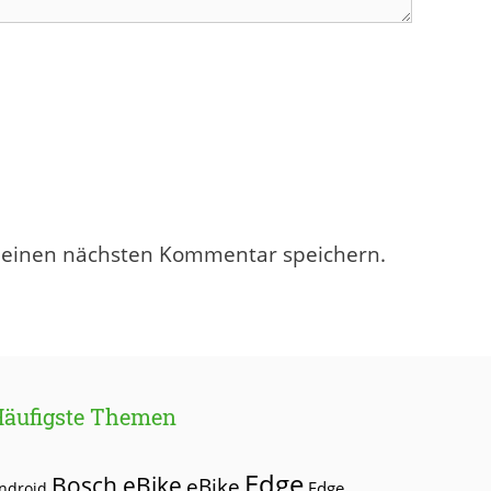
meinen nächsten Kommentar speichern.
Häufigste Themen
Edge
Bosch eBike
eBike
Edge
ndroid