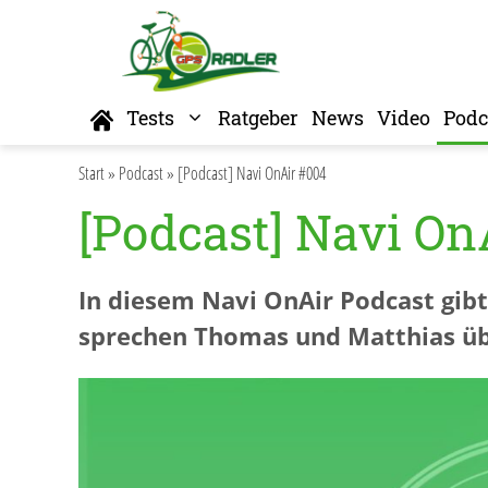
Zum
Inhalt
springen
Home
Tests
Ratgeber
News
Video
Podc
Start
»
Podcast
»
[Podcast] Navi OnAir #004
[Podcast] Navi On
In diesem Navi OnAir Podcast gib
sprechen Thomas und Matthias üb