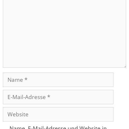
Kommentar
Name
E-
Mail-
Adresse
Website
Name, E-Mail-Adresse und Website in