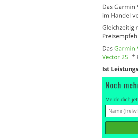
Das Garmin V
im Handel ve
Gleichzeitig
Preisempfeh
Das
Garmin 
Vector 2S
* 
Ist Leistung
Noch mehr
Melde dich jet