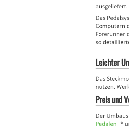
ausgeliefert.
Das Pedalsys
Computern de
Forerunner 
so detaillier
Leichter U
Das Steckmod
nutzen. Werk
Preis und V
Der Umbausa
Pedalen
* u