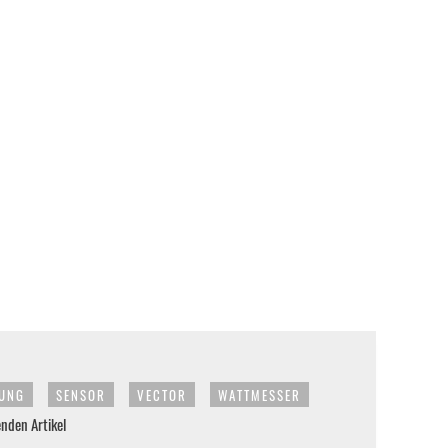
LUNG
SENSOR
VECTOR
WATTMESSER
enden Artikel