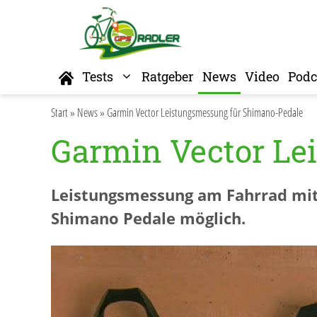
Zum
Inhalt
springen
Home
Tests
Ratgeber
News
Video
Podc
Start
»
News
»
Garmin Vector Leistungsmessung für Shimano-Pedale
Garmin Vector Le
Leistungsmessung am Fahrrad mit 
Shimano Pedale möglich.