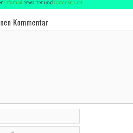
er
Infomail
erwartet und
Datenschutz
.
inen Kommentar