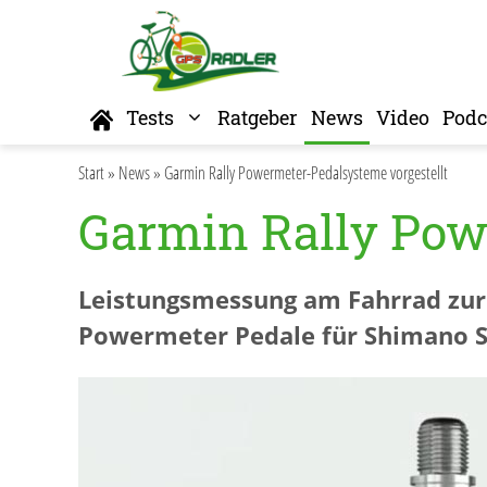
Zum
Inhalt
springen
Home
Tests
Ratgeber
News
Video
Podc
Start
»
News
»
Garmin Rally Powermeter-Pedalsysteme vorgestellt
Garmin Rally Pow
Leistungsmessung am Fahrrad zur 
Powermeter Pedale für Shimano SP