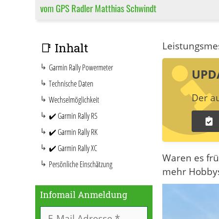
vom GPS Radler Matthias Schwindt
Leistungsme
📑 Inhalt
Garmin Rally Powermeter
UPD
Technische Daten
Der au
Wechselmöglichkeit
✔️ Garmin Rally RS
✔️ Garmin Rally RK
✔️ Garmin Rally XC
Waren es frü
Persönliche Einschätzung
mehr Hobbysp
Infomail Anmeldung