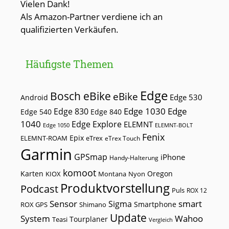
Vielen Dank!
Als Amazon-Partner verdiene ich an
qualifizierten Verkäufen.
Häufigste Themen
Edge
Bosch eBike
eBike
Edge 530
Android
Edge 1030
Edge
Edge 830
Edge 540
Edge 840
1040
Edge Explore
ELEMNT
Edge 1050
ELEMNT-BOLT
Fenix
Epix
ELEMNT-ROAM
eTrex
eTrex Touch
Garmin
GPSmap
iPhone
Handy-Halterung
komoot
Karten
Oregon
KIOX
Montana
Nyon
Produktvorstellung
Podcast
Puls
ROX 12
Sensor
smart
Sigma
Smartphone
ROX GPS
Shimano
Update
Wahoo
System
Tourplaner
Teasi
Vergleich