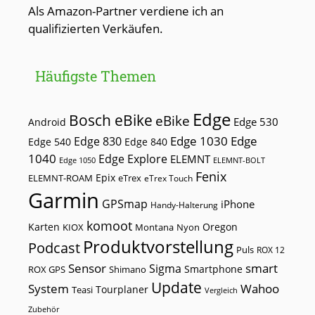
Als Amazon-Partner verdiene ich an
qualifizierten Verkäufen.
Häufigste Themen
Edge
Bosch eBike
eBike
Edge 530
Android
Edge 1030
Edge
Edge 830
Edge 540
Edge 840
1040
Edge Explore
ELEMNT
Edge 1050
ELEMNT-BOLT
Fenix
Epix
ELEMNT-ROAM
eTrex
eTrex Touch
Garmin
GPSmap
iPhone
Handy-Halterung
komoot
Karten
Oregon
KIOX
Montana
Nyon
Produktvorstellung
Podcast
Puls
ROX 12
Sensor
smart
Sigma
Smartphone
ROX GPS
Shimano
Update
Wahoo
System
Tourplaner
Teasi
Vergleich
Zubehör