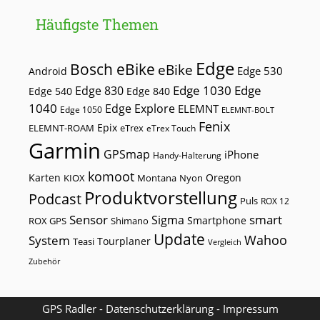
Häufigste Themen
Edge
Bosch eBike
eBike
Edge 530
Android
Edge 1030
Edge
Edge 830
Edge 540
Edge 840
1040
Edge Explore
ELEMNT
Edge 1050
ELEMNT-BOLT
Fenix
Epix
ELEMNT-ROAM
eTrex
eTrex Touch
Garmin
GPSmap
iPhone
Handy-Halterung
komoot
Karten
Oregon
KIOX
Montana
Nyon
Produktvorstellung
Podcast
Puls
ROX 12
Sensor
smart
Sigma
Smartphone
ROX GPS
Shimano
Update
Wahoo
System
Tourplaner
Teasi
Vergleich
Zubehör
GPS Radler -
Datenschutzerklärung
-
Impressum