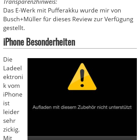
Transparenzhinweis:
Das E-Werk mit Pufferakku wurde mir von
Busch+Müller für dieses Review zur Verfügung
gestellt.
iPhone Besonderheiten
Die
Ladeel
ektroni
k vom
iPhone
ist
leider
sehr
zickig.
Mit